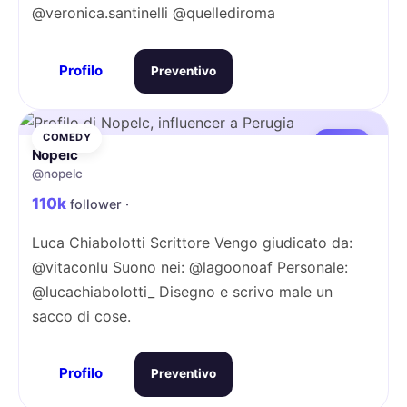
@veronica.santinelli @quellediroma
Profilo
Preventivo
COMEDY
MACRO
Nopelc
@nopelc
110k
follower ·
Luca Chiabolotti Scrittore Vengo giudicato da:
@vitaconlu Suono nei: @lagoonoaf Personale:
@lucachiabolotti_ Disegno e scrivo male un
sacco di cose.
Profilo
Preventivo