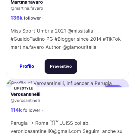
Martina favaro
@martina.favaro
136k
follower ·
Miss Sport Umbria 2021 @missitalia
#GualdoTadino PG #Blogger since 2014 #TikTok
martina.favaro Author @glamouritalia
Profilo
Preventivo
LIFESTYLE
MACRO
Verosantinelli
@verosantinelli
114k
follower ·
Perugia -> Roma 🇮🇹LUISS collab.
veronicasantinelli0@gmail.com Seguimi anche su