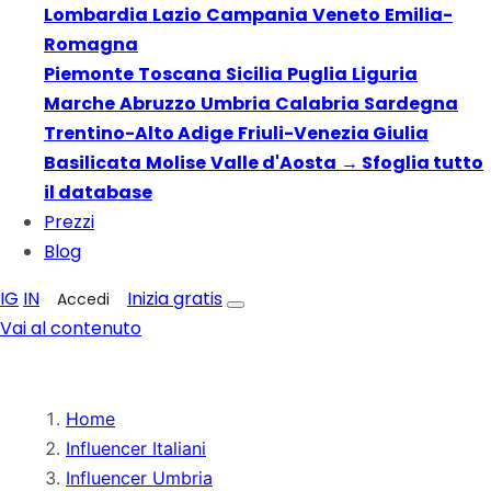
Lombardia
Lazio
Campania
Veneto
Emilia-
Romagna
Piemonte
Toscana
Sicilia
Puglia
Liguria
Marche
Abruzzo
Umbria
Calabria
Sardegna
Trentino-Alto Adige
Friuli-Venezia Giulia
Basilicata
Molise
Valle d'Aosta
→ Sfoglia tutto
il database
Prezzi
Blog
IG
IN
Inizia gratis
Accedi
Vai al contenuto
Home
Influencer Italiani
Influencer Umbria